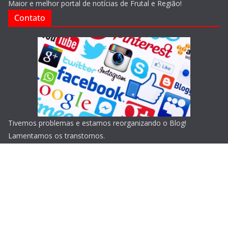
Maior e melhor portal de notícias de Frutal e Região!
Contato
Tivemos problemas e estamos reorganizando o Blog!
Lamentamos os transtornos.
Copyright © 2026
Blog do Portari
. Todos os direitos
reservados.
Tema:
ColorMag
por ThemeGrill. Powered by
WordPress
.