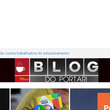
são contra trabalhadora do estacionamento
o em Frutal
ura Nordestina
dem casa desabitada e furtam bicicleta,
ílios no Centro de Frutal
lhões em investimentos, obras de melhoria
al seguem em ritmo avançado