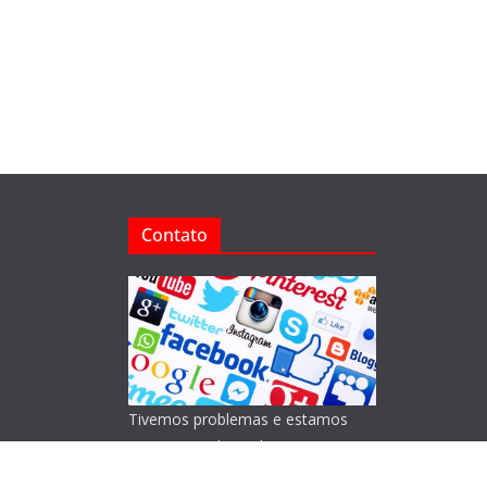
Contato
Tivemos problemas e estamos
reorganizando o Blog!
Lamentamos os transtornos.