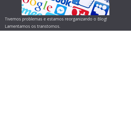
Tivemos problemas e estamos reorganizando o Blog!
Lamentamos os transtornos.
Copyright © 2026
Blog do Portari
. Todos os direitos
reservados.
Tema:
ColorMag
por ThemeGrill. Powered by
WordPress
.