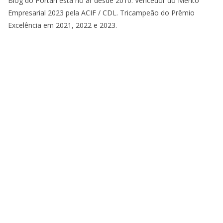
Blog do Portari está no ar desde 2010. Vencedor do Mérito
Empresarial 2023 pela ACIF / CDL. Tricampeão do Prêmio
Excelência em 2021, 2022 e 2023.