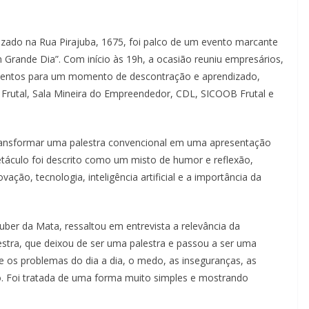
lizado na Rua Pirajuba, 1675, foi palco de um evento marcante
Grande Dia”. Com início às 19h, a ocasião reuniu empresários,
gmentos para um momento de descontração e aprendizado,
Frutal, Sala Mineira
do Empreendedor, CDL, SICOOB Frutal e
ansformar uma palestra convencional em uma apresentação
etáculo foi descrito como um misto de humor e reflexão,
ão, tecnologia, inteligência artificial e a importância da
ber da Mata, ressaltou em entrevista a relevância da
estra, que deixou de ser uma palestra e passou a ser uma
 os problemas do dia a dia, o medo, as inseguranças, as
ão. Foi tratada de uma forma muito simples e mostrando