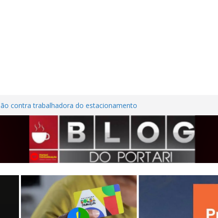
são contra trabalhadora do estacionamento
o em Frutal
ura Nordestina
dem casa desabitada e furtam bicicleta,
ílios no Centro de Frutal
lhões em investimentos, obras de melhoria
al seguem em ritmo avançado