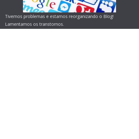
Tivemos problemas e estamos reorganizando o Blog!
Lamentamos os transtornos.
Copyright © 2026
Blog do Portari
. Todos os direitos
reservados.
Tema:
ColorMag
por ThemeGrill. Powered by
WordPress
.