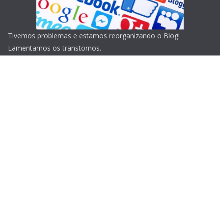
Tivemos problemas e estamos reorganizando o Blog!
Lamentamos os transtornos.
Copyright © 2026
Blog do Portari
. Todos os direitos
reservados.
Tema:
ColorMag
por ThemeGrill. Powered by
WordPress
.