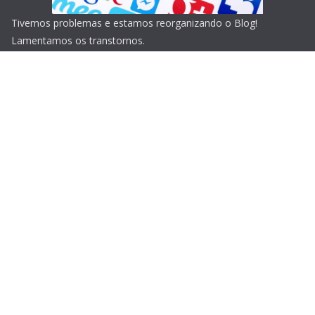
Tivemos problemas e estamos reorganizando o Blog!
Lamentamos os transtornos.
Copyright © 2026
Blog do Portari
. Todos os direitos
reservados.
Tema:
ColorMag
por ThemeGrill. Powered by
WordPress
.