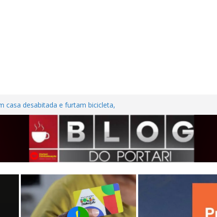
 casa desabitada e furtam bicicleta,
os no Centro de Frutal
es em investimentos, obras de melhoria
seguem em ritmo avançado
 contra trabalhadora do estacionamento
m Frutal
 Nordestina