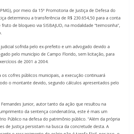
MPMG), por meio da 15ª Promotoria de Justiça de Defesa do
iça determinou a transferência de R$ 230.654,50 para a conta
é fruto de bloqueio via SISBAJUD, na modalidade “teimosinha”,
.
udicial sofrida pelo ex-prefeito e um advogado devido a
ogado pelo município de Campo Florido, sem licitação, para
xercícios de 2001 a 2004.
 os cofres públicos municipais, a execução continuará
 todo o montante devido, segundo cálculos apresentados pelo
Fernandes Junior, autor tanto da ação que resultou na
cumprimento da sentença condenatória, este é mais um
rio Público na defesa do patrimônio público. “Além da própria
s de Justiça persistam na busca da concretude desta. A
ntir o ressarcimento do erário não é tarefa fácil, por isso, o