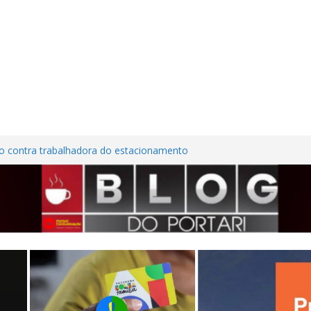
o contra trabalhadora do estacionamento
em Frutal
ra Nordestina
em casa desabitada e furtam bicicleta,
lios no Centro de Frutal
ões em investimentos, obras de melhoria
l seguem em ritmo avançado