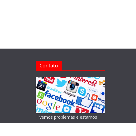
Contato
Tivemos problemas e estamos
reorganizando o Blog!
Lamentamos os transtornos.