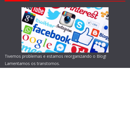
Tivemos problemas e estamos reorganizando o Blog!
Lamentamos os transtornos.
Copyright © 2026
Blog do Portari
. Todos os direitos
reservados.
Tema:
ColorMag
por ThemeGrill. Powered by
WordPress
.