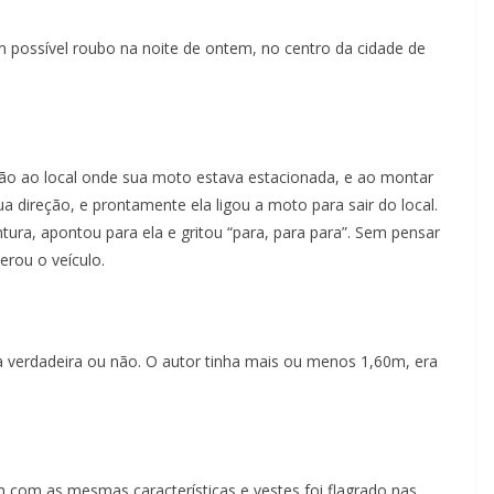
 possível roubo na noite de ontem, no centro da cidade de
eção ao local onde sua moto estava estacionada, e ao montar
 direção, e prontamente ela ligou a moto para sair do local.
a, apontou para ela e gritou “para, para para”. Sem pensar
erou o veículo.
ra verdadeira ou não. O autor tinha mais ou menos 1,60m, era
om as mesmas características e vestes foi flagrado nas