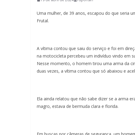
Uma mulher, de 39 anos, escapou do que seria um
Frutal.
A vítima contou que saiu do serviço e foi em dir
na motocicleta percebeu um indivíduo vindo em sua
Nesse momento, o homem tirou uma arma da cintur
duas vezes, a vítima contou que só abaixou e acel
Ela ainda relatou que não sabe dizer se a arma e
magro, estava de bermuda clara e florida.
Em buscas por câmeras de segurança, um homem c