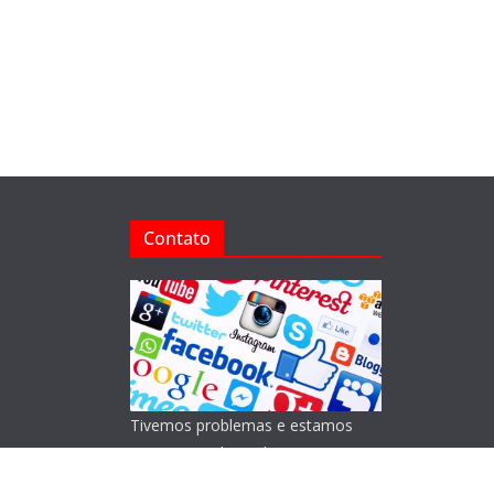
Contato
Tivemos problemas e estamos
reorganizando o Blog!
Lamentamos os transtornos.