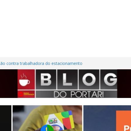
são contra trabalhadora do estacionamento
o em Frutal
ura Nordestina
dem casa desabitada e furtam bicicleta,
ílios no Centro de Frutal
lhões em investimentos, obras de melhoria
al seguem em ritmo avançado