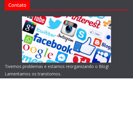
Contato
Tivemos problemas e estamos reorganizando o Blog!
Lamentamos os transtornos.
Copyright © 2026
Blog do Portari
. Todos os direitos
reservados.
Tema:
ColorMag
por ThemeGrill. Powered by
WordPress
.