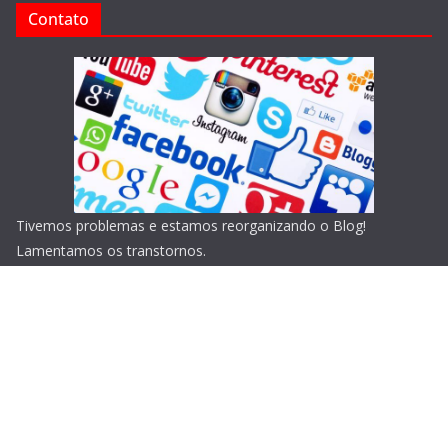
Contato
Tivemos problemas e estamos reorganizando o Blog!
Lamentamos os transtornos.
Copyright © 2026
Blog do Portari
. Todos os direitos
reservados.
Tema:
ColorMag
por ThemeGrill. Powered by
WordPress
.