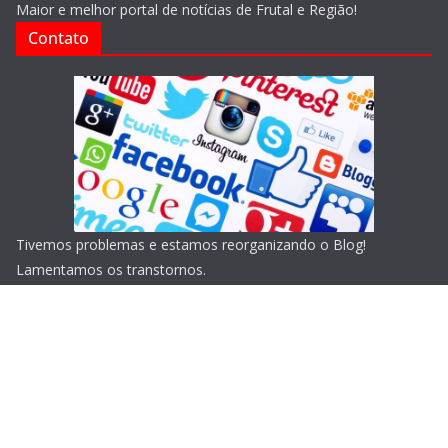
Maior e melhor portal de notícias de Frutal e Região!
Contato
Tivemos problemas e estamos reorganizando o Blog!
Lamentamos os transtornos.
Copyright © 2026
Blog do Portari
. Todos os direitos
reservados.
Tema:
ColorMag
por ThemeGrill. Powered by
WordPress
.