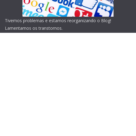
Tivemos problemas e estamos reorganizando o Blog!
Lamentamos os transtornos.
Copyright © 2026
Blog do Portari
. Todos os direitos
reservados.
Tema:
ColorMag
por ThemeGrill. Powered by
WordPress
.