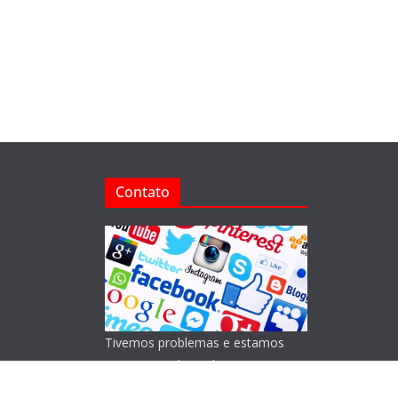
Contato
Tivemos problemas e estamos
reorganizando o Blog!
Lamentamos os transtornos.