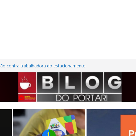
são contra trabalhadora do estacionamento
o em Frutal
ura Nordestina
dem casa desabitada e furtam bicicleta,
ílios no Centro de Frutal
lhões em investimentos, obras de melhoria
al seguem em ritmo avançado