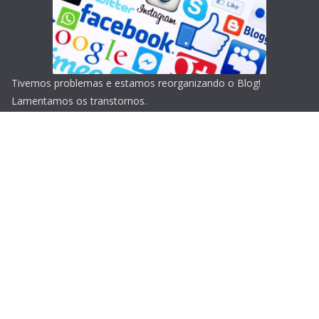
Tivemos problemas e estamos reorganizando o Blog!
Lamentamos os transtornos.
Copyright © 2026
Blog do Portari
. Todos os direitos
reservados.
Tema:
ColorMag
por ThemeGrill. Powered by
WordPress
.