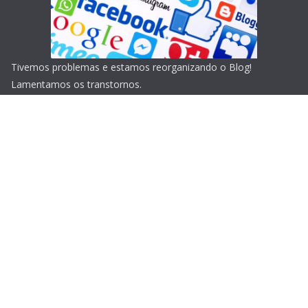
Tivemos problemas e estamos reorganizando o Blog!
Lamentamos os transtornos.
Copyright © 2026
Blog do Portari
. Todos os direitos
reservados.
Tema:
ColorMag
por ThemeGrill. Powered by
WordPress
.