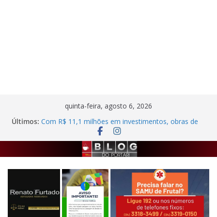
Pular
quinta-feira, agosto 6, 2026
Criminosos invadem casa desabitada e furtam
para
Últimos:
bicicleta, botijões e utensílios no Centro de Frutal
o
Com R$ 11,1 milhões em investimentos, obras de
conteúdo
melhoria na ETE de Frutal seguem em ritmo
avançado
Autor de agressão contra trabalhadora do
estacionamento rotativo é preso em Frutal
Semana da Cultura Nordestina