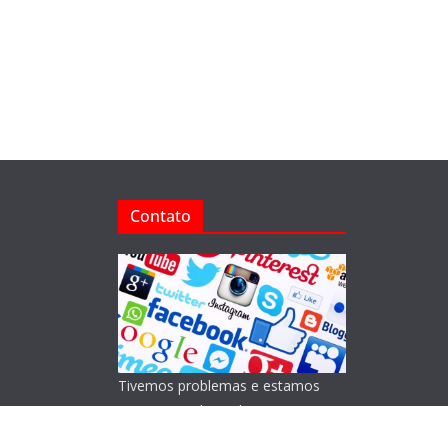
Contato
Tivemos problemas e estamos
reorganizando o Blog!
Lamentamos os transtornos.