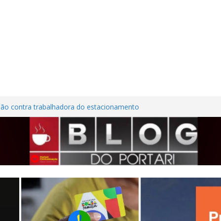
são contra trabalhadora do estacionamento
o em Frutal
ura Nordestina
dem casa desabitada e furtam bicicleta,
ílios no Centro de Frutal
lhões em investimentos, obras de melhoria
al seguem em ritmo avançado