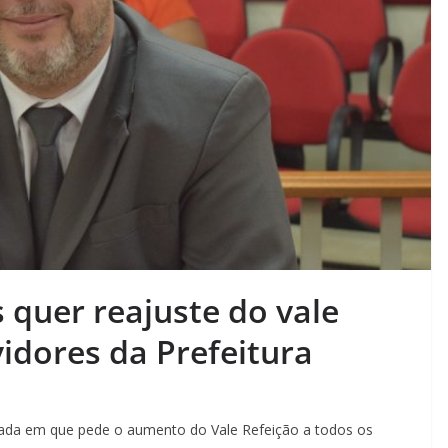
 quer reajuste do vale
idores da Prefeitura
vada em que pede o aumento do Vale Refeição a todos os