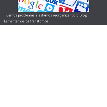
Tivemos problemas e estamos reorganizando o Blog!
Lamentamos os transtornos.
Copyright © 2026
Blog do Portari
. Todos os direitos
reservados.
Tema:
ColorMag
por ThemeGrill. Powered by
WordPress
.