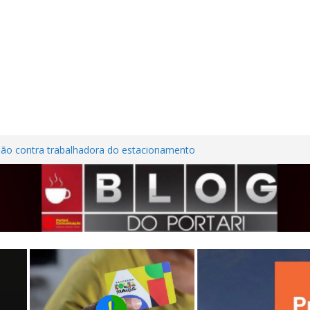
são contra trabalhadora do estacionamento
o em Frutal
ura Nordestina
dem casa desabitada e furtam bicicleta,
ílios no Centro de Frutal
lhões em investimentos, obras de melhoria
al seguem em ritmo avançado