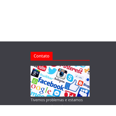
Contato
Tivemos problemas e estamos
reorganizando o Blog!
Lamentamos os transtornos.