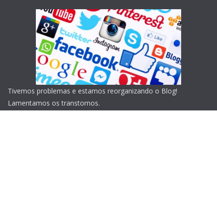
Tivemos problemas e estamos reorganizando o Blog!
Lamentamos os transtornos.
Copyright © 2026
Blog do Portari
. Todos os direitos
reservados.
Tema:
ColorMag
por ThemeGrill. Powered by
WordPress
.