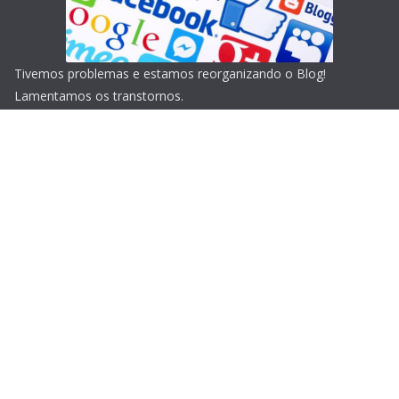
Tivemos problemas e estamos reorganizando o Blog!
Lamentamos os transtornos.
Copyright © 2026
Blog do Portari
. Todos os direitos
reservados.
Tema:
ColorMag
por ThemeGrill. Powered by
WordPress
.