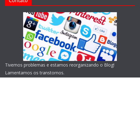
Contato
Tivemos problemas e estamos reorganizando o Blog!
Lamentamos os transtornos.
Copyright © 2026
Blog do Portari
. Todos os direitos
reservados.
Tema:
ColorMag
por ThemeGrill. Powered by
WordPress
.