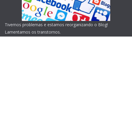
Tivemos problemas e estamos reorganizando o Blog!
Lamentamos os transtornos.
Copyright © 2026
Blog do Portari
. Todos os direitos
reservados.
Tema:
ColorMag
por ThemeGrill. Powered by
WordPress
.