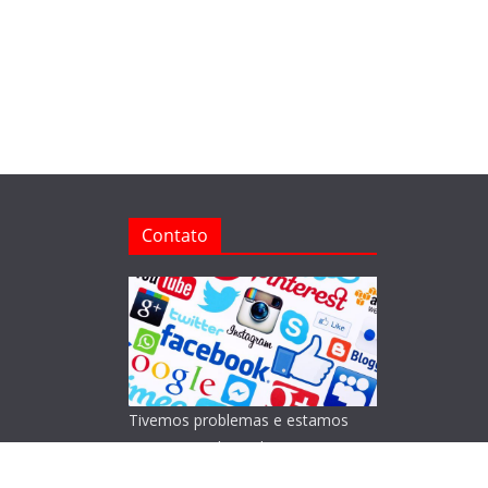
Contato
Tivemos problemas e estamos
reorganizando o Blog!
Lamentamos os transtornos.