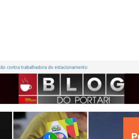
lhões em investimentos, obras de melhoria
al seguem em ritmo avançado
são contra trabalhadora do estacionamento
o em Frutal
ura Nordestina
dem casa desabitada e furtam bicicleta,
ílios no Centro de Frutal