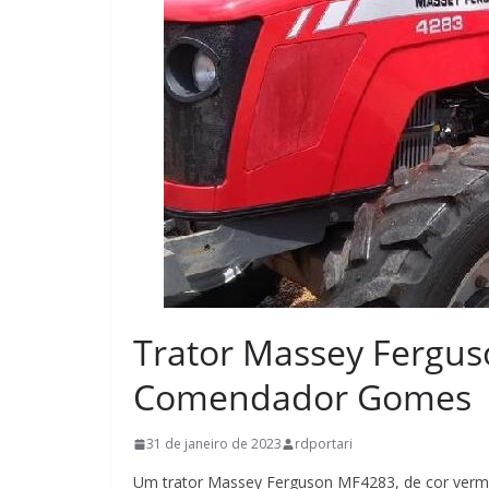
Trator Massey Fergus
Comendador Gomes
31 de janeiro de 2023
rdportari
Um trator Massey Ferguson MF4283, de cor verme