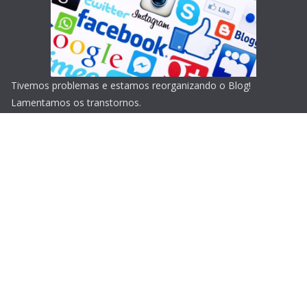
Tivemos problemas e estamos reorganizando o Blog!
Lamentamos os transtornos.
Copyright © 2026
Blog do Portari
. Todos os direitos
reservados.
Tema:
ColorMag
por ThemeGrill. Powered by
WordPress
.