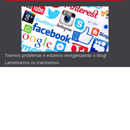
Tivemos problemas e estamos reorganizando o Blog!
Lamentamos os transtornos.
Copyright © 2026
Blog do Portari
. Todos os direitos
reservados.
Tema:
ColorMag
por ThemeGrill. Powered by
WordPress
.