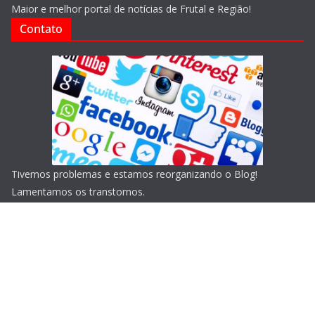
Maior e melhor portal de notícias de Frutal e Região!
Contato
Tivemos problemas e estamos reorganizando o Blog!
Lamentamos os transtornos.
Copyright © 2026
Blog do Portari
. Todos os direitos
reservados.
Tema:
ColorMag
por ThemeGrill. Powered by
WordPress
.