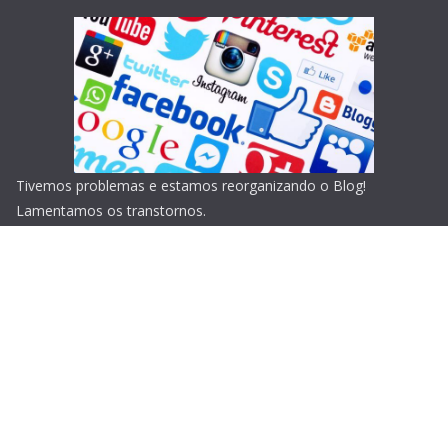
Tivemos problemas e estamos reorganizando o Blog!
Lamentamos os transtornos.
Copyright © 2026
Blog do Portari
. Todos os direitos
reservados.
Tema:
ColorMag
por ThemeGrill. Powered by
WordPress
.