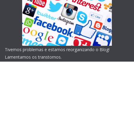
Tivemos problemas e estamos reorganizando o Blog!
Lamentamos os transtornos.
Copyright © 2026
Blog do Portari
. Todos os direitos
reservados.
Tema:
ColorMag
por ThemeGrill. Powered by
WordPress
.