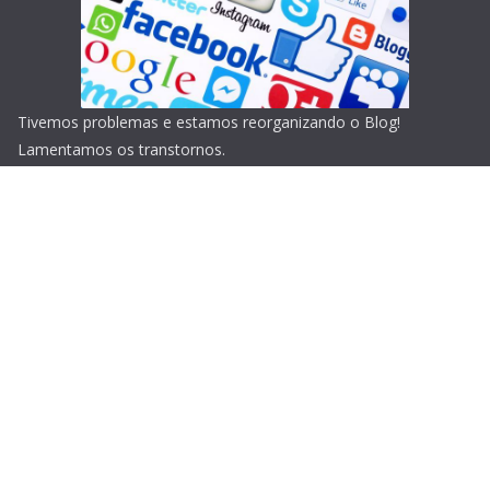
Tivemos problemas e estamos reorganizando o Blog!
Lamentamos os transtornos.
Copyright © 2026
Blog do Portari
. Todos os direitos
reservados.
Tema:
ColorMag
por ThemeGrill. Powered by
WordPress
.