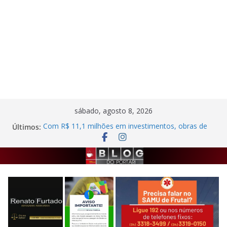
Pular
sábado, agosto 8, 2026
para
Últimos:
Com R$ 11,1 milhões em investimentos, obras de
o
melhoria na ETE de Frutal seguem em ritmo
avançado
conteúdo
Autor de agressão contra trabalhadora do
estacionamento rotativo é preso em Frutal
Semana da Cultura Nordestina
Criminosos invadem casa desabitada e furtam
bicicleta, botijões e utensílios no Centro de Frutal