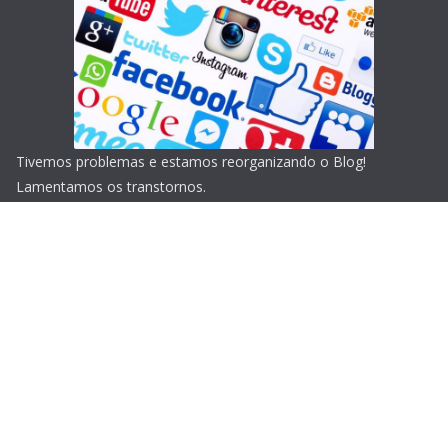
Tivemos problemas e estamos reorganizando o Blog!
Lamentamos os transtornos.
Copyright © 2026
Blog do Portari
. Todos os direitos
reservados.
Tema:
ColorMag
por ThemeGrill. Powered by
WordPress
.