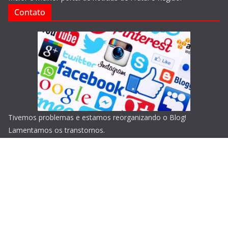
Contato
Tivemos problemas e estamos reorganizando o Blog!
Lamentamos os transtornos.
Copyright © 2026
Blog do Portari
. Todos os direitos
reservados.
Tema:
ColorMag
por ThemeGrill. Powered by
WordPress
.