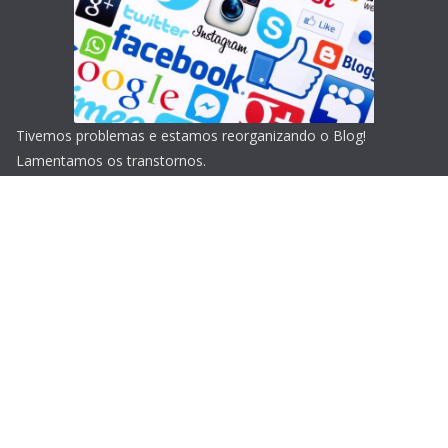
Tivemos problemas e estamos reorganizando o Blog!
Lamentamos os transtornos.
Copyright © 2026
Blog do Portari
. Todos os direitos
reservados.
Tema:
ColorMag
por ThemeGrill. Powered by
WordPress
.