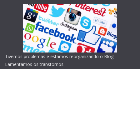
Tivemos problemas e estamos reorganizando o Blog!
Lamentamos os transtornos.
Copyright © 2026
Blog do Portari
. Todos os direitos
reservados.
Tema:
ColorMag
por ThemeGrill. Powered by
WordPress
.