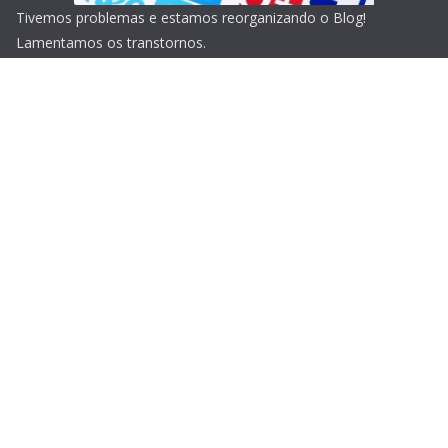
Tivemos problemas e estamos reorganizando o Blog!
Lamentamos os transtornos.
Copyright © 2026
Blog do Portari
. Todos os direitos
reservados.
Tema:
ColorMag
por ThemeGrill. Powered by
WordPress
.