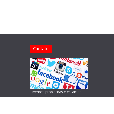
Contato
Tivemos problemas e estamos
reorganizando o Blog!
Lamentamos os transtornos.