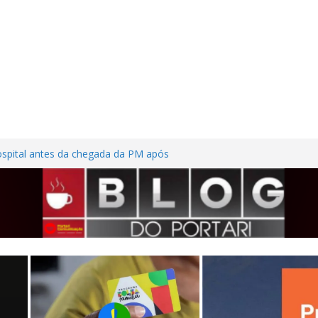
ospital antes da chegada da PM após
or ferimentos nas mãos em Frutal
adem casa desabitada e furtam bicicleta,
sílios no Centro de Frutal
ilhões em investimentos, obras de melhoria
tal seguem em ritmo avançado
ssão contra trabalhadora do estacionamento
so em Frutal
ta na MG-255 após motorista tentar evitar
cho de obras