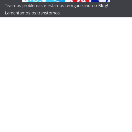
Tivemos problemas e estamos reorganizando o Blog!
Lamentamos os transtornos.
Copyright © 2026
Blog do Portari
. Todos os direitos
reservados.
Tema:
ColorMag
por ThemeGrill. Powered by
WordPress
.