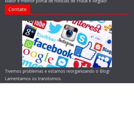
Maior e melhor portal de notícias de Frutal e Região!
Contato
Tivemos problemas e estamos reorganizando o Blog!
Lamentamos os transtornos.
Copyright © 2026
Blog do Portari
. Todos os direitos
reservados.
Tema:
ColorMag
por ThemeGrill. Powered by
WordPress
.