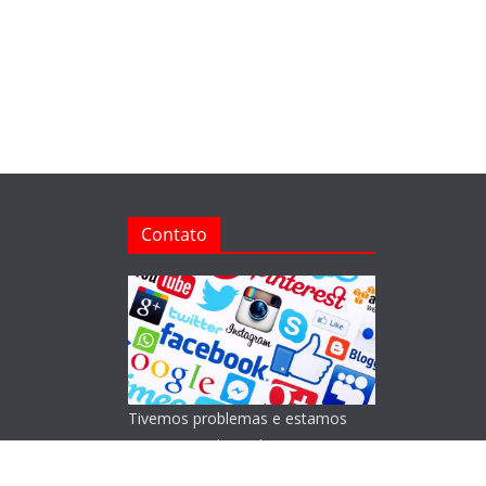
Contato
Tivemos problemas e estamos
reorganizando o Blog!
Lamentamos os transtornos.