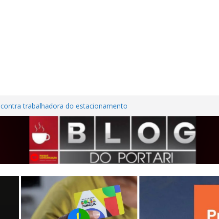
 contra trabalhadora do estacionamento
m Frutal
 Nordestina
 casa desabitada e furtam bicicleta,
os no Centro de Frutal
es em investimentos, obras de melhoria
seguem em ritmo avançado