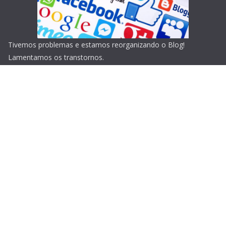
Tivemos problemas e estamos reorganizando o Blog!
Lamentamos os transtornos.
Copyright © 2026
Blog do Portari
. Todos os direitos
reservados.
Tema:
ColorMag
por ThemeGrill. Powered by
WordPress
.