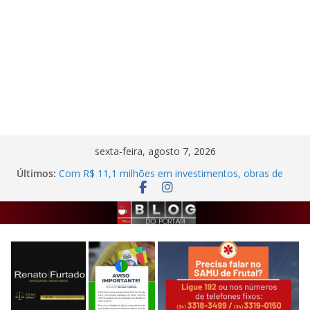
Pular
sexta-feira, agosto 7, 2026
para
Últimos:
Com R$ 11,1 milhões em investimentos, obras de
o
melhoria na ETE de Frutal seguem em ritmo
avançado
conteúdo
Autor de agressão contra trabalhadora do
estacionamento rotativo é preso em Frutal
Semana da Cultura Nordestina
Criminosos invadem casa desabitada e furtam
bicicleta, botijões e utensílios no Centro de Frutal