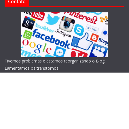
Contato
Tivemos problemas e estamos reorganizando o Blog!
Lamentamos os transtornos.
Copyright © 2026
Blog do Portari
. Todos os direitos
reservados.
Tema:
ColorMag
por ThemeGrill. Powered by
WordPress
.