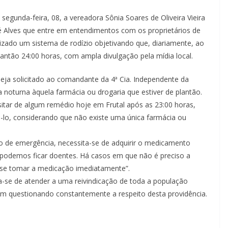
egunda-feira, 08, a vereadora Sônia Soares de Oliveira Vieira
osé Alves que entre em entendimentos com os proprietários de
lizado um sistema de rodízio objetivando que, diariamente, ao
ntão 24:00 horas, com ampla divulgação pela mídia local.
seja solicitado ao comandante da 4ª Cia. Independente da
a noturna àquela farmácia ou drogaria que estiver de plantão.
tar de algum remédio hoje em Frutal após as 23:00 horas,
ri-lo, considerando que não existe uma única farmácia ou
 de emergência, necessita-se de adquirir o medicamento
s podemos ficar doentes. Há casos em que não é preciso a
 se tomar a medicação imediatamente”.
ta-se de atender a uma reivindicação de toda a população
em questionando constantemente a respeito desta providência.