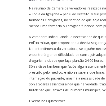
Na reunião da Câmara de vereadores realizada na s
– Sônia da Igrejinha – pediu ao Prefeito Mauri J
farmácias e drogarias, no sentido de que seja rea
menos uma farmácia ou drogaria funcione com pla
A vereadora indicou ainda, a necessidade de que 
Polícia militar, que proporcione a devida seguranç
No entendimento da vereadora, se alguém necessi
encontrará grande dificuldade de conseguir adqui
drogaria na cidade que faça plantão 24:00 horas.
Sônia disse também que “após algum atendimento
prescrito pelo médico, e não se sabe a que hora
internação do paciente, mas há a necessidade de
Sônia Soares salientou ainda que na verdade, tra
frutalense que, através de inúmeros munícipes, v
Lixeiras nos quarteirões