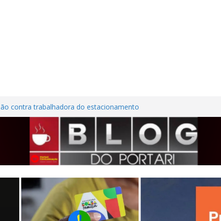
são contra trabalhadora do estacionamento
o em Frutal
ura Nordestina
dem casa desabitada e furtam bicicleta,
ílios no Centro de Frutal
lhões em investimentos, obras de melhoria
al seguem em ritmo avançado