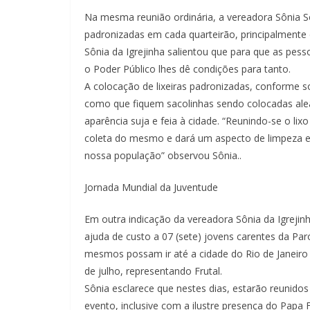
Na mesma reunião ordinária, a vereadora Sônia So
padronizadas em cada quarteirão, principalmente d
Sônia da Igrejinha salientou que para que as pe
o Poder Público lhes dê condições para tanto.
A colocação de lixeiras padronizadas, conforme so
como que fiquem sacolinhas sendo colocadas ale
aparência suja e feia à cidade. “Reunindo-se o li
coleta do mesmo e dará um aspecto de limpeza e 
nossa população” observou Sônia..
Jornada Mundial da Juventude
Em outra indicação da vereadora Sônia da Igrejin
ajuda de custo a 07 (sete) jovens carentes da Pa
mesmos possam ir até a cidade do Rio de Janeiro 
de julho, representando Frutal.
Sônia esclarece que nestes dias, estarão reunido
evento, inclusive com a ilustre presença do Papa 