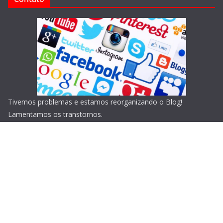
Tivemos problemas e estamos reorganizando o Blog!
Lamentamos os transtornos.
Copyright © 2026
Blog do Portari
. Todos os direitos
reservados.
Tema:
ColorMag
por ThemeGrill. Powered by
WordPress
.